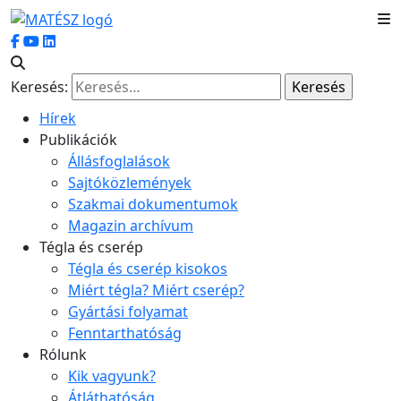
Keresés:
Hírek
Publikációk
Állásfoglalások
Sajtóközlemények
Szakmai dokumentumok
Magazin archívum
Tégla és cserép
Tégla és cserép kisokos
Miért tégla? Miért cserép?
Gyártási folyamat
Fenntarthatóság
Rólunk
Kik vagyunk?
Átláthatóság